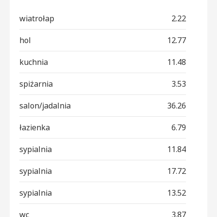
wiatrołap
2.22
hol
12.77
kuchnia
11.48
spiżarnia
3.53
salon/jadalnia
36.26
łazienka
6.79
sypialnia
11.84
sypialnia
17.72
sypialnia
13.52
wc
3.87