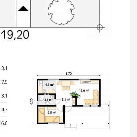
3.1
7.5
3.1
4.3
16.6