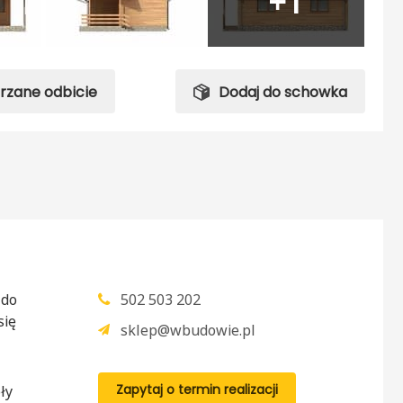
+1
trzane odbicie
Dodaj do schowka
 do
502 503 202
się
sklep@wbudowie.pl
Zapytaj o termin realizacji
ły