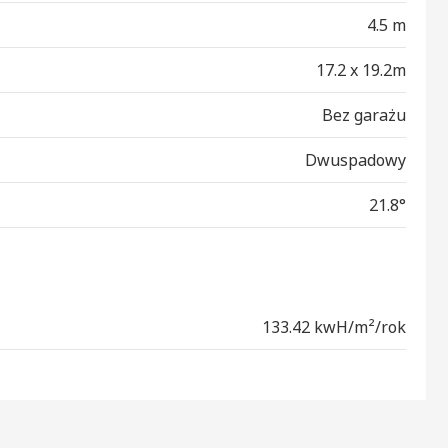
4.5 m
17.2 x 19.2m
Bez garażu
Dwuspadowy
21.8°
133.42 kwH/m²/rok