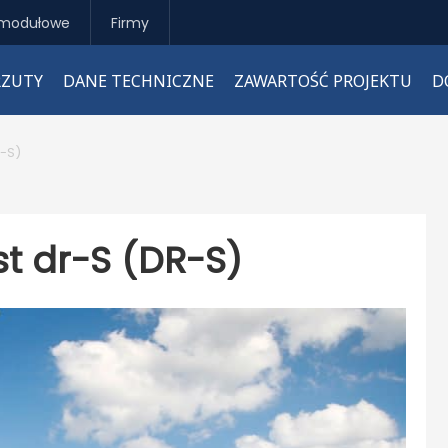
modułowe
Firmy
RZUTY
DANE TECHNICZNE
ZAWARTOŚĆ PROJEKTU
D
R-S)
t dr-S (DR-S)