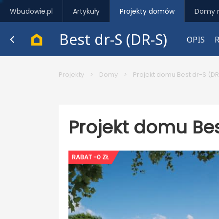
Wbudowie.pl
Artykuły
Projekty domów
Domy 
Best dr-S (DR-S)
OPIS
Projekty
>
Domy
>
Projekt domu Best dr-S (D
Projekt domu Bes
RABAT -0 ZŁ