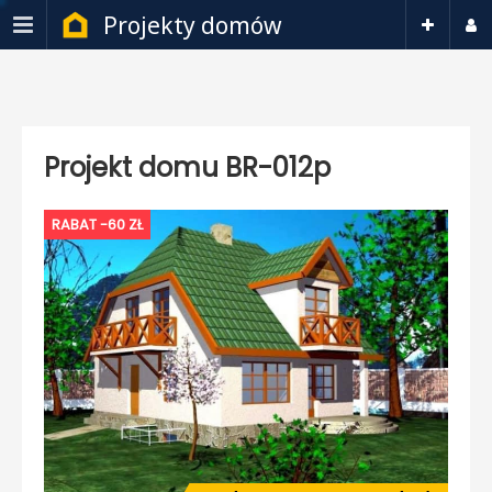
Projekty domów
Projekt domu BR-012p
RABAT -60 ZŁ