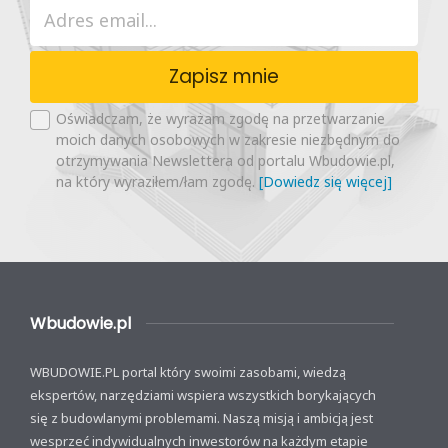
Zapisz mnie
Oświadczam, że wyrażam zgodę na przetwarzanie
moich danych osobowych w zakresie niezbędnym do
otrzymywania Newslettera od portalu Wbudowie.pl,
na który wyraziłem/łam zgodę.
[Dowiedz się więcej]
Wbudowie.pl
WBUDOWIE.PL portal który swoimi zasobami, wiedzą
ekspertów, narzędziami wspiera wszystkich borykających
się z budowlanymi problemami. Naszą misją i ambicją jest
wesprzeć indywidualnych inwestorów na każdym etapie