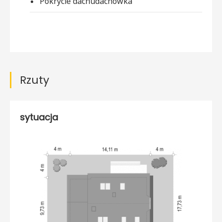
Pokrycie dachu
dachówka
Rzuty
sytuacja