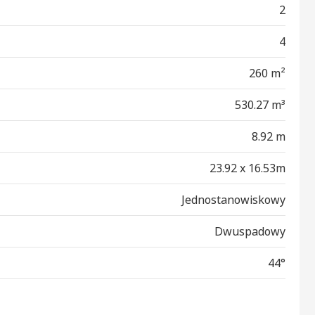
2
4
260 m²
530.27 m³
8.92 m
23.92 x 16.53m
Jednostanowiskowy
Dwuspadowy
44°