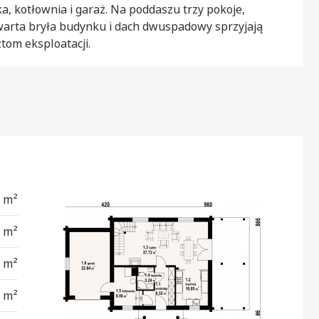
a, kotłownia i garaż. Na poddaszu trzy pokoje,
Zwarta bryła budynku i dach dwuspadowy sprzyjają
ztom eksploatacji.
2 m²
5 m²
2 m²
4 m²