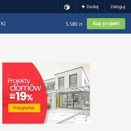
Dodaj
Zaloguj
Kup projekt
KI
5 580 zł