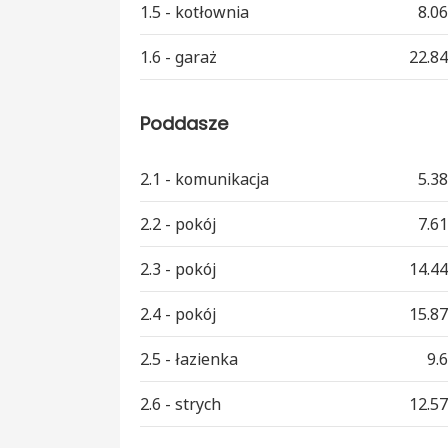
1.5 - kotłownia
8.0
1.6 - garaż
22.8
Poddasze
2.1 - komunikacja
5.3
2.2 - pokój
7.6
2.3 - pokój
14.4
2.4 - pokój
15.8
2.5 - łazienka
9.
2.6 - strych
12.5