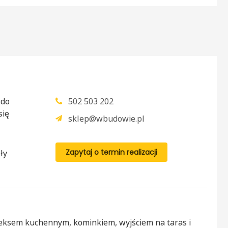
 do
502 503 202
się
sklep@wbudowie.pl
Zapytaj o termin realizacji
ły
neksem kuchennym, kominkiem, wyjściem na taras i