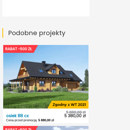
Podobne projekty
RABAT -500 ZŁ
5 880,00 zł
osiek 88 cx
5 380,00 zł
Cena przed promocją:
5 880,00 zł
RABAT -500 ZŁ
osiek 88 cx