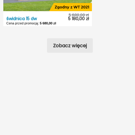
Kąt nach. dachu:
36°
Odbicie lustrzane:
Tak
5 680,00 zł
świdnica 15 dw
5 180,00 zł
Cena przed promocją:
5 680,00 zł
świdnica 15 dw
Dostępność:
5 dni roboczych
Zobacz więcej
Styl:
Tradycyjny
Typ projektu:
Wolnostojący
Garaż:
Bez garażu
Dach:
Dwuspadowy
Kąt nach. dachu:
42°
Odbicie lustrzane:
Tak