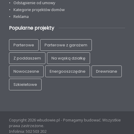
Odstąpienie od umowy
Kategorie projektów domów
Reklama
Popularne projekty
Parterowe
Parterowe z garażem
Z poddaszem
Na wąską działkę
Nowoczesne
Energooszczędne
Drewniane
Szkieletowe
Copyright 2026 wbudowie.pl - Pomagamy budować. Wszystkie
prawa zastrzeżone.
Infolinia: 502 503 202