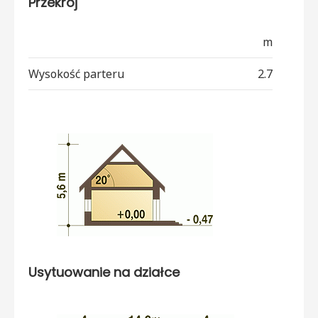
Przekrój
m
Wysokość parteru
2.7
Usytuowanie na działce