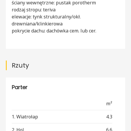
ściany wewnętrzne: pustak porotherm
rodzaj stropu: teriva
elewacje: tynk strukturalny/okł.
drewniana/klinkierowa
pokrycie dachu: dachówka cem. lub cer.
Rzuty
Parter
m²
1. Wiatrołap
4.3
2. Hol
6.6