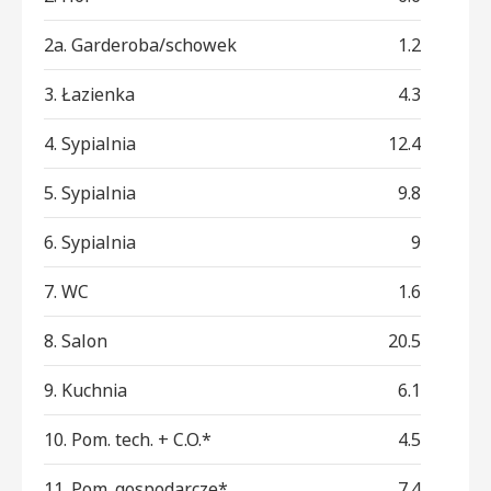
2a. Garderoba/schowek
1.2
3. Łazienka
4.3
4. Sypialnia
12.4
5. Sypialnia
9.8
6. Sypialnia
9
7. WC
1.6
8. Salon
20.5
9. Kuchnia
6.1
10. Pom. tech. + C.O.*
4.5
11. Pom. gospodarcze*
7.4