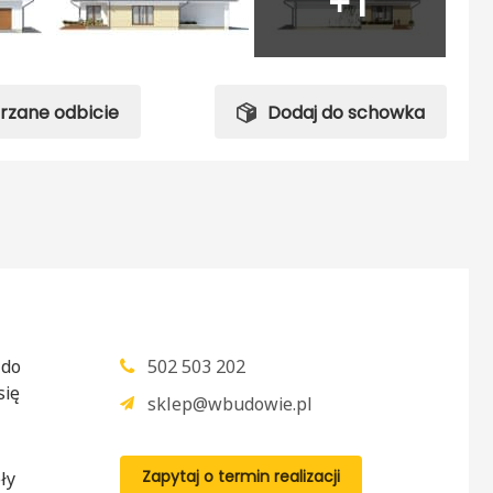
+1
trzane odbicie
Dodaj do schowka
 do
502 503 202
się
sklep@wbudowie.pl
Zapytaj o termin realizacji
ły