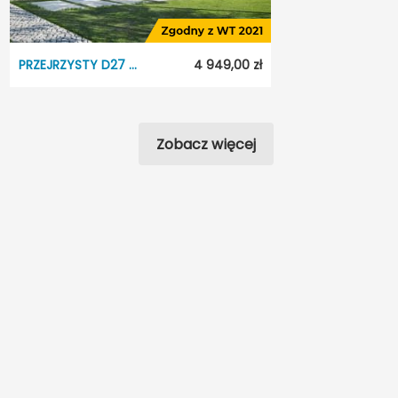
Odbicie lustrzane:
Tak
PRZEJRZYSTY D27 WARIANT I
4 949,00 zł
PRZEJRZYSTY D27 WARIANT I
Dostępność:
7 dni
Zobacz więcej
Styl:
Tradycyjny
Typ projektu:
Wolnostojący
Garaż:
Dwustanowiskowy
Dach:
Wielospadowy
Odbicie lustrzane:
Tak