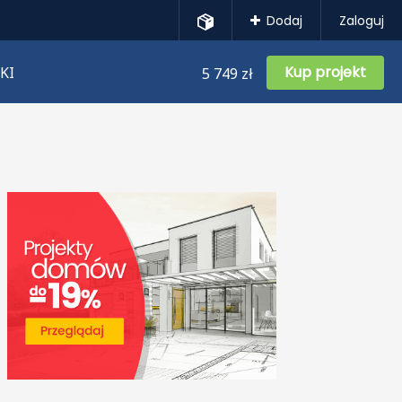
Dodaj
Zaloguj
Kup projekt
KI
5 749 zł