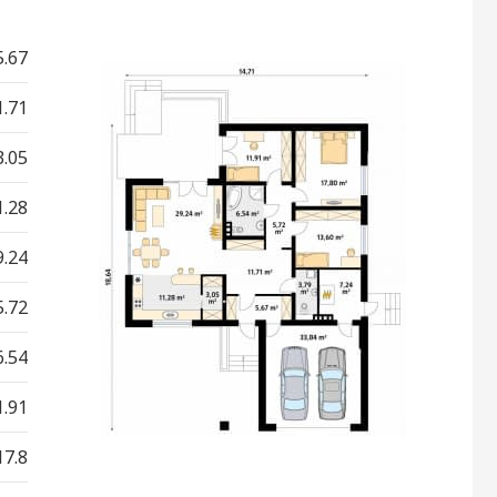
5.67
1.71
3.05
1.28
9.24
5.72
6.54
1.91
17.8