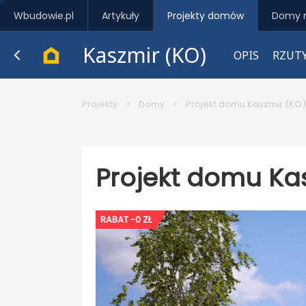
Wbudowie.pl
Artykuły
Projekty domów
Domy 
Kaszmir (KO)
OPIS
RZUT
Projekty
>
Domy
>
Projekt domu Kaszmir (KO)
Projekt domu Ka
RABAT -0 ZŁ