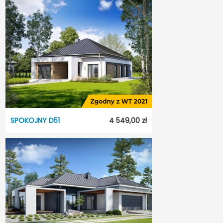
Alabama
Dostępność:
5 dni roboczych
Styl:
Nowoczesny
Typ projektu:
Wolnostojący
Garaż:
Dwustanowiskowy
Dach:
Wielospadowy
Odbicie lustrzane:
Tak
SPOKOJNY D51
4 549,00 zł
SPOKOJNY D51
Dostępność:
7 dni
Styl:
Tradycyjny
Typ projektu:
Wolnostojący
Garaż:
Jednostanowiskowy
Dach:
Czterospadowy