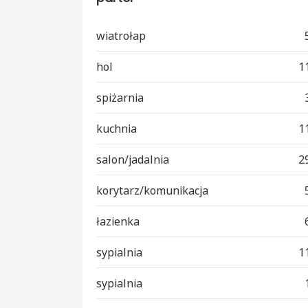
wiatrołap
hol
1
spiżarnia
kuchnia
1
salon/jadalnia
2
korytarz/komunikacja
łazienka
sypialnia
1
sypialnia