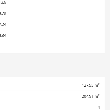
13.6
3.79
7.24
3.84
127.55 m²
204.91 m²
4