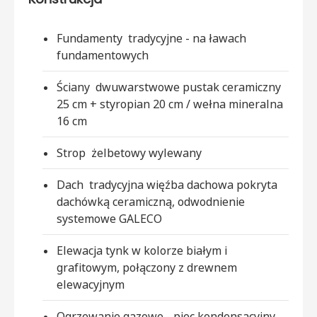
Fundamenty
tradycyjne - na ławach
fundamentowych
Ściany
dwuwarstwowe pustak ceramiczny
25 cm + styropian 20 cm / wełna mineralna
16 cm
Strop
żelbetowy wylewany
Dach
tradycyjna więźba dachowa pokryta
dachówką ceramiczną, odwodnienie
systemowe GALECO
Elewacja
tynk w kolorze białym i
grafitowym, połączony z drewnem
elewacyjnym
Ogrzewanie
gazowe - piec kondensacyjny,