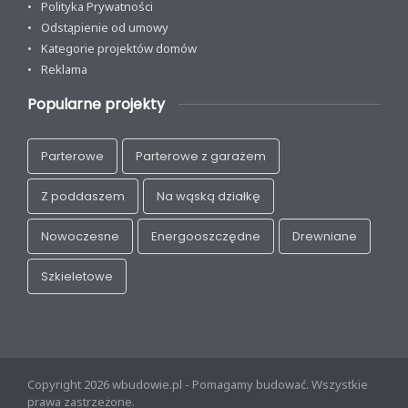
Polityka Prywatności
Odstąpienie od umowy
Kategorie projektów domów
Reklama
Popularne projekty
Parterowe
Parterowe z garażem
Z poddaszem
Na wąską działkę
Nowoczesne
Energooszczędne
Drewniane
Szkieletowe
Copyright 2026 wbudowie.pl - Pomagamy budować. Wszystkie
prawa zastrzeżone.