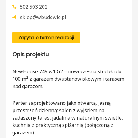
502 503 202
sklep@wbudowie.pl
Zapytaj o termin realizacji
Opis projektu
NewHouse 749 w1 G2 – nowoczesna stodoła do
100 m² z garażem dwustanowiskowym i tarasem
nad garażem.
Parter zaprojektowano jako otwartą, jasną
przestrzeń dzienną: salon z wyjściem na
zadaszony taras, jadalnia w naturalnym świetle,
kuchnia z praktyczną spiżarnią (połączoną z
garażem).