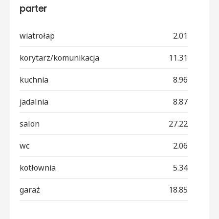
parter
wiatrołap
2.01
korytarz/komunikacja
11.31
kuchnia
8.96
jadalnia
8.87
salon
27.22
wc
2.06
kotłownia
5.34
garaż
18.85