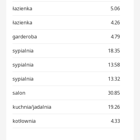
łazienka
5.06
łazienka
4.26
garderoba
4.79
sypialnia
18.35
sypialnia
13.58
sypialnia
13.32
salon
30.85
kuchnia/jadalnia
19.26
kotłownia
4.33