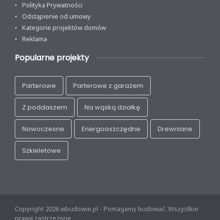
Polityka Prywatności
Odstąpienie od umowy
Kategorie projektów domów
Reklama
Popularne projekty
Parterowe
Parterowe z garażem
Z poddaszem
Na wąską działkę
Nowoczesne
Energooszczędne
Drewniane
Szkieletowe
Copyright 2026 wbudowie.pl - Pomagamy budować. Wszystkie
prawa zastrzeżone.