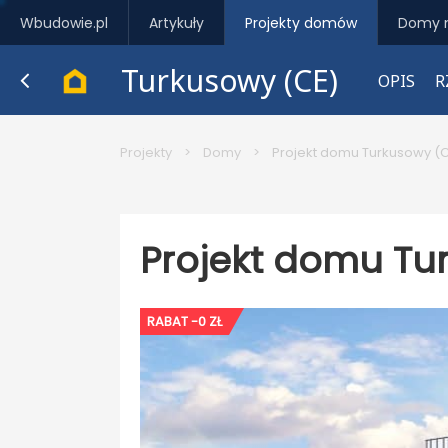
Wbudowie.pl
Artykuły
Projekty domów
Domy 
Turkusowy (CE)
OPIS
R
Projekty
>
Domy
>
Projekt domu Turkusowy (
Projekt domu Tu
RABAT -0 ZŁ