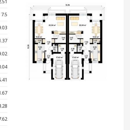
2.51
7.5
9.03
1.37
9.02
0.04
5.41
1.67
3.28
7.62