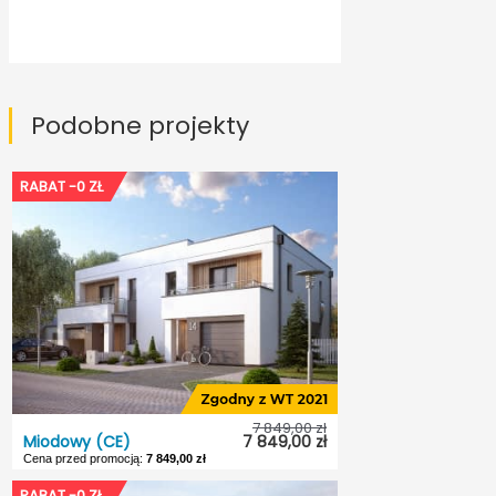
Podobne projekty
RABAT -0 ZŁ
7 849,00 zł
Miodowy (CE)
7 849,00 zł
Cena przed promocją:
7 849,00 zł
RABAT -0 ZŁ
Miodowy (CE)