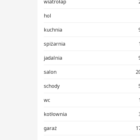
wiatrołap
hol
kuchnia
spiżarnia
jadalnia
salon
2
schody
wc
kotłownia
garaż
1