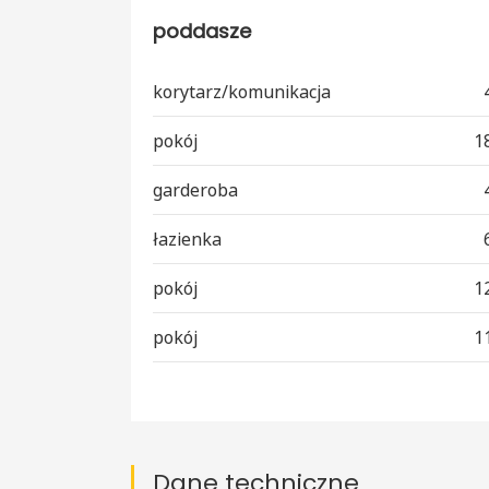
poddasze
korytarz/komunikacja
pokój
1
garderoba
łazienka
pokój
1
pokój
1
Dane techniczne