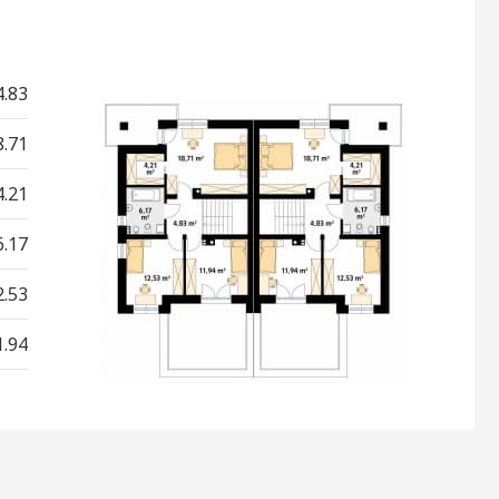
4.83
8.71
4.21
6.17
2.53
1.94