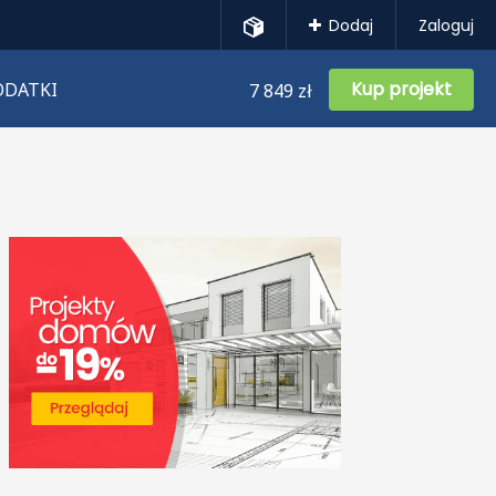
Dodaj
Zaloguj
Kup projekt
ODATKI
7 849 zł