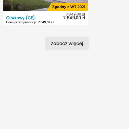
Kąt nach. dachu:
15°
Odbicie lustrzane:
Tak
7 849,00 zł
Oliwkowy (CE)
7 849,00 zł
Cena przed promocją:
7 849,00 zł
Oliwkowy (CE)
Dostępność:
5 dni roboczych
Zobacz więcej
Styl:
Nowoczesny
Typ projektu:
Bliźniak
Garaż:
Jednostanowiskowy
Dach:
Czterospadowy
Kąt nach. dachu:
21°
Odbicie lustrzane:
Tak