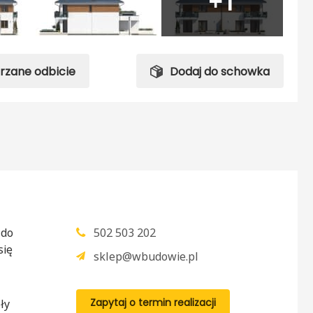
+1
trzane odbicie
Dodaj do schowka
 do
502 503 202
się
sklep@wbudowie.pl
Zapytaj o termin realizacji
ły