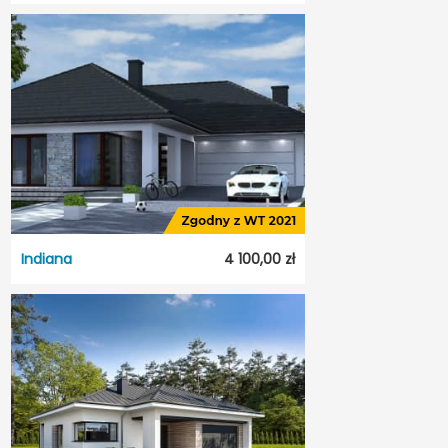
Terrier 4 z garażem
Dostępność:
5 dni roboczych
Styl:
Nowoczesny
Typ projektu:
Wolnostojący
Garaż:
Jednostanowiskowy
Dach:
Dwuspadowy
Odbicie lustrzane:
Tak
Indiana
4 100,00 zł
Indiana
Dostępność:
5 dni roboczych
Styl:
Nowoczesny
Typ projektu:
Wolnostojący
Garaż:
Dwustanowiskowy