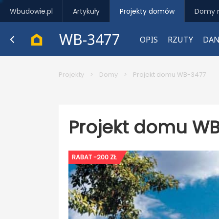
Wbudowie.pl
Artykuły
Projekty domów
Domy 
WB-3477
OPIS
RZUTY
DAN
Projekty
>
Domy
>
Projekt domu WB-3477
Projekt domu WB
RABAT -200 ZŁ