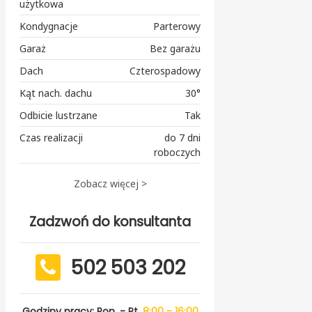
użytkowa
Kondygnacje
Parterowy
Garaż
Bez garażu
Dach
Czterospadowy
Kąt nach. dachu
30°
Odbicie lustrzane
Tak
Czas realizacji
do 7 dni
roboczych
Zobacz więcej >
Zadzwoń do konsultanta
502 503 202
Godziny pracy: Pon. - Pt.
8:00 - 16:00