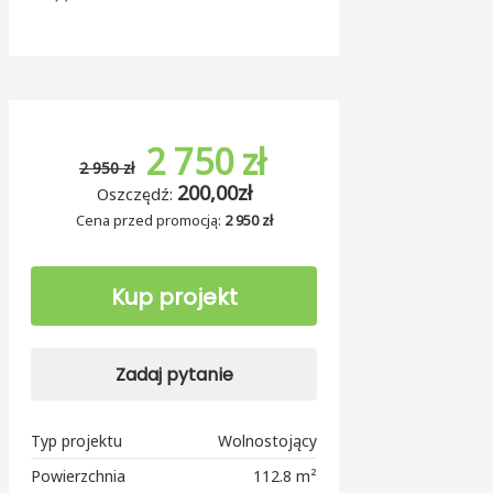
2 750 zł
2 950 zł
200,00zł
Oszczędź:
Cena przed promocją:
2 950 zł
Kup projekt
Zadaj pytanie
Typ projektu
Wolnostojący
Powierzchnia
112.8 m²