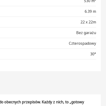
530 m³
6.39 m
22 x 22m
Bez garażu
Czterospadowy
30°
 obecnych przepisów. Każdy z nich, to „gotowy