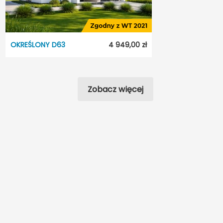
Dach:
Wielospadowy
Odbicie lustrzane:
Tak
OKREŚLONY D63
4 949,00 zł
OKREŚLONY D63
Dostępność:
7 dni
Zobacz więcej
Styl:
Tradycyjny
Typ projektu:
Wolnostojący
Garaż:
Dwustanowiskowy
Dach:
Wielospadowy
Odbicie lustrzane:
Tak