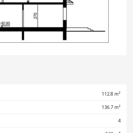
112.8 m²
136.7 m²
4