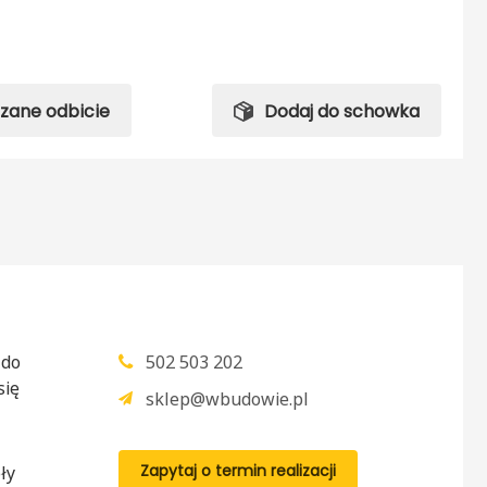
rzane odbicie
Dodaj do schowka
 do
502 503 202
się
sklep@wbudowie.pl
Zapytaj o termin realizacji
ły