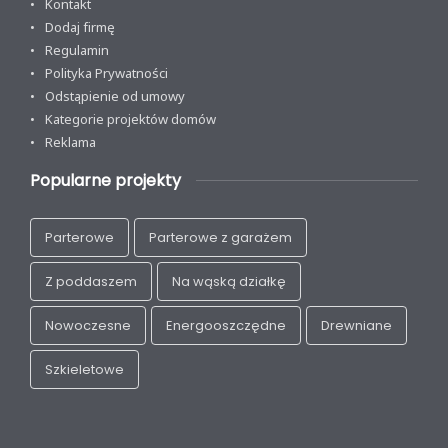
Kontakt
Dodaj firmę
Regulamin
Polityka Prywatności
Odstąpienie od umowy
Kategorie projektów domów
Reklama
Popularne projekty
Parterowe
Parterowe z garażem
Z poddaszem
Na wąską działkę
Nowoczesne
Energooszczędne
Drewniane
Szkieletowe