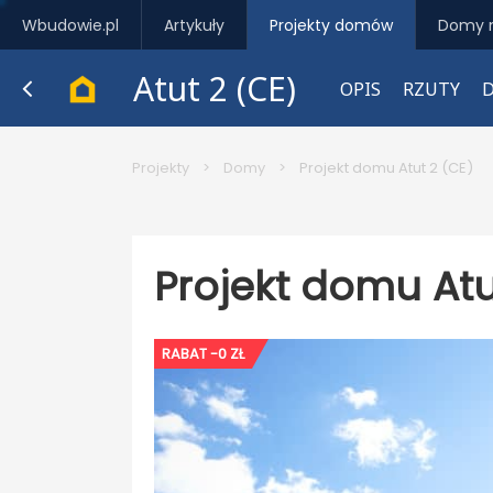
Wbudowie.pl
Artykuły
Projekty domów
Domy 
Atut 2 (CE)
OPIS
RZUTY
Projekty
>
Domy
>
Projekt domu Atut 2 (CE)
Projekt domu Atu
RABAT -0 ZŁ