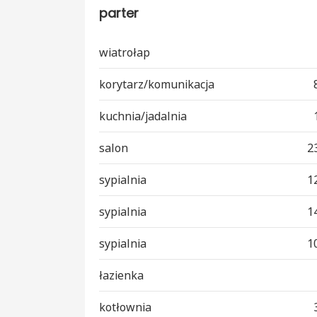
parter
wiatrołap
korytarz/komunikacja
kuchnia/jadalnia
salon
2
sypialnia
1
sypialnia
1
sypialnia
1
łazienka
kotłownia