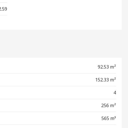
2.59
92.53 m²
152.33 m²
4
256 m²
565 m³