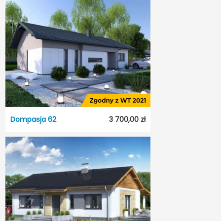
Terrier 3 z garażem
Dostępność:
5 dni roboczych
Styl:
Nowoczesny
Typ projektu:
Wolnostojący
Garaż:
Jednostanowiskowy
Dach:
Dwuspadowy
Odbicie lustrzane:
Tak
Dompasja 62
3 700,00 zł
Dompasja 62
Dostępność:
5 dni roboczych
Styl:
Tradycyjny
Typ projektu:
Wolnostojący
Garaż:
Bez garażu
Dach:
Dwuspadowy