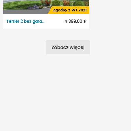
Odbicie lustrzane:
Tak
Terrier 2 bez garażu
4 399,00 zł
Terrier 2 bez garażu
Dostępność:
5 dni roboczych
Zobacz więcej
Styl:
Nowoczesny
Typ projektu:
Wolnostojący
Garaż:
Bez garażu
Dach:
Dwuspadowy
Odbicie lustrzane:
Tak