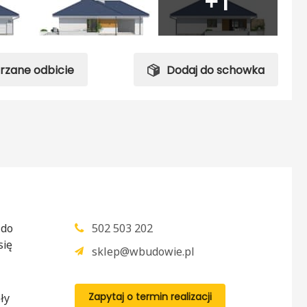
+1
trzane odbicie
Dodaj do schowka
 do
502 503 202
się
sklep@wbudowie.pl
Zapytaj o termin realizacji
ły