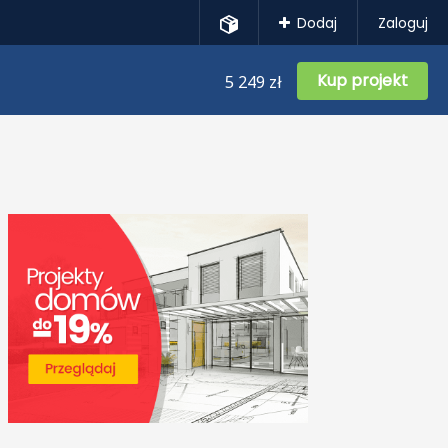
Dodaj
Zaloguj
Kup projekt
5 249 zł