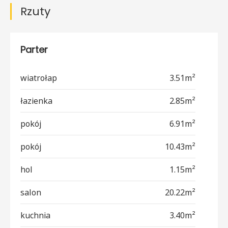
Rzuty
Parter
wiatrołap
3.51m²
łazienka
2.85m²
pokój
6.91m²
pokój
10.43m²
hol
1.15m²
salon
20.22m²
kuchnia
3.40m²