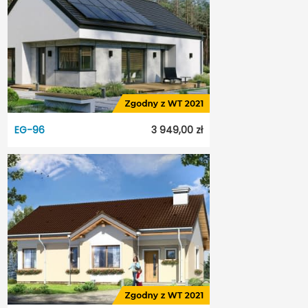
Styl:
Tradycyjny
Typ projektu:
Wolnostojący
Garaż:
Bez garażu
Dach:
Dwuspadowy
Odbicie lustrzane:
Tak
EG-96
3 949,00 zł
EG-96
Dostępność:
20 dni
Styl:
Tradycyjny
Typ projektu:
Wolnostojący
Garaż:
Bez garażu
Dach:
Dwuspadowy
Odbicie lustrzane:
Tak