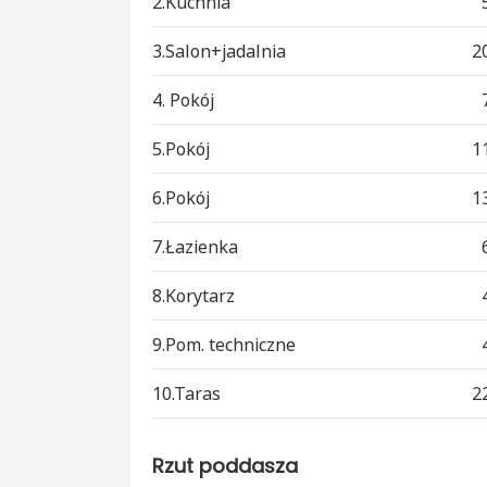
2.Kuchnia
3.Salon+jadalnia
2
4. Pokój
5.Pokój
1
6.Pokój
1
7.Łazienka
8.Korytarz
9.Pom. techniczne
10.Taras
2
Rzut poddasza