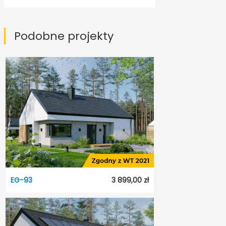
Podobne projekty
EG-93
3 899,00 zł
EG-93
Dostępność:
3 dni roboczych