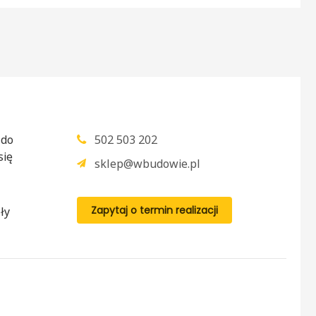
 do
502 503 202
się
sklep@wbudowie.pl
Zapytaj o termin realizacji
ły