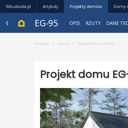
Wbudowie.pl
Artykuły
Projekty domów
Domy 
EG-95
OPIS
RZUTY
DANE TE
Projekty
>
Domy
>
Projekt domu EG-95
Projekt domu EG