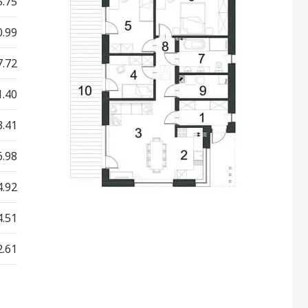
5.75
0.99
7.72
1.40
3.41
6.98
4.92
4.51
2.61