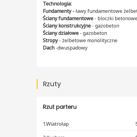
Technologia:
Fundamenty -
ławy
fundamentowe żelbet
Ściany fundamentowe
- bloczki betonow
Ściany konstrukcyjne
- gazobeton
Ściany działowe
- gazobeton
Stropy
- żelbetowe monolityczne
Dach
-dwuspadowy
Rzuty
Rzut parteru
1.Wiatrołap