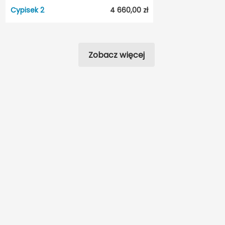
Cypisek 2
4 660,00 zł
Cypisek 2
Dostępność:
5 dni roboczych
Zobacz więcej
Styl:
Tradycyjny
Typ projektu:
Wolnostojący
Garaż:
Bez garażu
Dach:
Dwuspadowy
Kąt nach. dachu:
30°
Odbicie lustrzane:
Nie