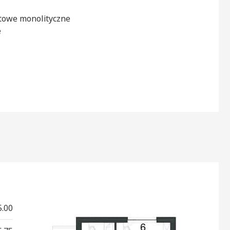
owe monolityczne
e
5.00