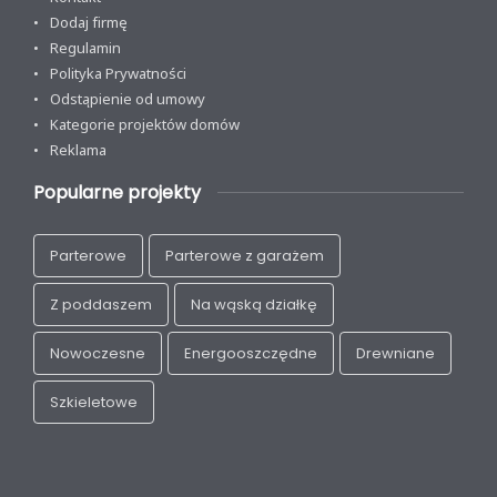
Dodaj firmę
Regulamin
Polityka Prywatności
Odstąpienie od umowy
Kategorie projektów domów
Reklama
Popularne projekty
Parterowe
Parterowe z garażem
Z poddaszem
Na wąską działkę
Nowoczesne
Energooszczędne
Drewniane
Szkieletowe