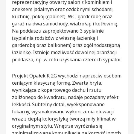
reprezentacyjny otwarty salon z kominkiem i
aneksem jadalnym oraz ozdobnymi schodami,
kuchnię, pokój (gabinet), WC, garderobę oraz
garaż na dwa samochody, wiatrołap i kotłownię.
Na poddaszu zaprojektowano 3 sypialnie
(sypialnia rodziców z własną łazienką i
garderobą oraz balkonem) oraz ogólnodostępną
łazienkę. Istnieje możliwość dowolnej aranżacji
poddasza, np. w celu uzyskania czterech sypialni.
Projekt Opałek K 2G wychodzi naprzeciw osobom
ceniącym klasyczną formę. Zwarta bryła,
wynikająca z kopertowego dachu i rzutu
zbliżonego do kwadratu, nadaje pożądany efekt
lekkości. Subtelny detal, wyeksponowane
lukarny, wysmakowane wykończenia elewacji
wraz z ciepłą kolorystyką tworzą miły klimat w
oryginalnym stylu. Wnętrze wyróżnia się
zminimalizowaną komunikacją na korzyść innych