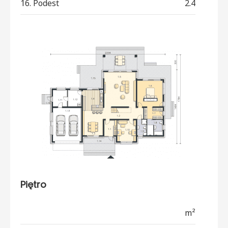
16. Podest
2.4
Piętro
m²