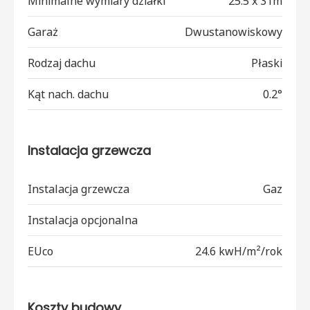
Minimalne wymiary działki
25.5 x 31m
Garaż
Dwustanowiskowy
Rodzaj dachu
Płaski
Kąt nach. dachu
0.2°
Instalacja grzewcza
Instalacja grzewcza
Gaz
Instalacja opcjonalna
EUco
24.6 kwH/m²/rok
Koszty budowy