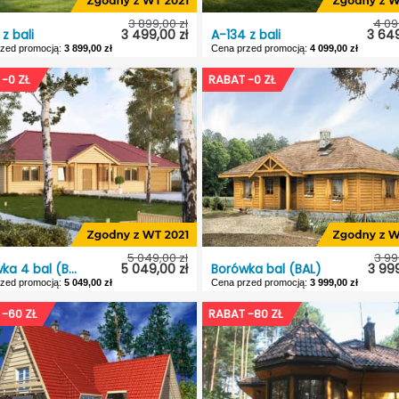
3 899,00 zł
4 09
z bali
3 499,00 zł
A-134 z bali
3 649
zed promocją:
3 899,00 zł
Cena przed promocją:
4 099,00 zł
z bali
A-134 z bali
-0 ZŁ
RABAT -0 ZŁ
pność:
5 dni roboczych
Dostępność:
5 dni rob
ojektu:
Wolnostojący
Typ projektu:
Wolnos
:
Jednostanowiskowy
Garaż:
Jednostanowi
ach. dachu:
30°
Kąt nach. dachu:
ie lustrzane:
Tak
Odbicie lustrzane:
5 049,00 zł
3 99
Borówka 4 bal (BAL)
5 049,00 zł
Borówka bal (BAL)
3 999
zed promocją:
5 049,00 zł
Cena przed promocją:
3 999,00 zł
ka 4 bal (BAL)
Borówka bal (BAL)
-60 ZŁ
RABAT -80 ZŁ
pność:
5 dni roboczych
Dostępność:
5 dni rob
Dworkowy
Styl:
ojektu:
Wolnostojący
Typ projektu:
Letn