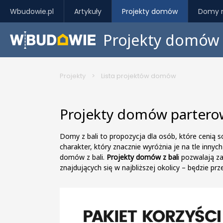
Wbudowie.pl
Artykuły
Projekty domów
Domy 
Projekty domów
Projekty
>
Lista projektów domów
Projekty domów parterow
Domy z bali to propozycja dla osób, które cenią s
charakter, który znacznie wyróżnia je na tle inny
domów z bali.
Projekty domów z bal
i pozwalają z
znajdujących się w najbliższej okolicy – będzie 