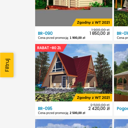
Kąt nach. dachu:
30°
Garaż
Odbicie lustrzane:
Tak
Dach:
Kąt n
1 900,00 zł
BR-090
1 850,00 zł
BR-01
Odbic
Cena przed promocją:
1 900,00 zł
Cena pr
BR-090
BR-01
RABAT -80 ZŁ
Dostępność:
5 dni roboczych
Dostę
Typ projektu:
Letniskowy
Typ pr
Garaż:
Bez garażu
Garaż
Dach:
Dwuspadowy
Dach:
Odbicie lustrzane:
Nie
Odbic
2 500,00 zł
BR-095
2 420,00 zł
Cena przed promocją:
2 500,00 zł
BR-095
Pogod