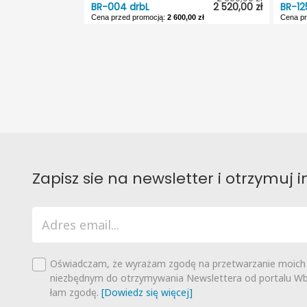
BR-004 drbL
2 520,00 zł
BR-12
Odbicie lustrzane:
Nie
Odbic
Cena przed promocją:
2 600,00 zł
Cena pr
BR-004 drbL
BR-12
Dostępność:
5 dni roboczych
Dostę
Typ projektu:
Wolnostojący
Typ pr
Garaż:
Bez garażu
Garaż
Dach:
Dwuspadowy
Dach:
Odbicie lustrzane:
Nie
Odbic
Zapisz sie na newsletter i otrzymuj
Oświadczam, że wyrażam zgodę na przetwarzanie moich
niezbędnym do otrzymywania Newslettera od portalu Wbu
łam zgodę.
[Dowiedz się więcej]