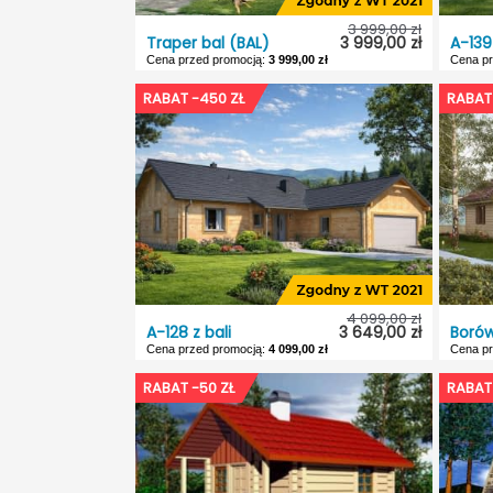
3 999,00 zł
Traper bal (BAL)
3 999,00 zł
A-139 
Cena przed promocją:
3 999,00 zł
Cena pr
Traper bal (BAL)
A-139 
RABAT -450 ZŁ
RABAT 
Dostępność:
5 dni roboczych
Dostę
Styl:
Tradycyjny
Typ pr
Typ projektu:
Letniskowy
Garaż
Garaż:
Bez garażu
Kąt n
Dach:
Dwuspadowy
Odbic
Kąt nach. dachu:
30°
4 099,00 zł
A-128 z bali
3 649,00 zł
Odbicie lustrzane:
Tak
Cena przed promocją:
4 099,00 zł
Cena pr
A-128 z bali
Borów
RABAT -50 ZŁ
RABAT 
Dostępność:
5 dni roboczych
Dostę
Typ projektu:
Wolnostojący
Styl:
Garaż:
Jednostanowiskowy
Typ pr