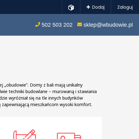
Dodaj
Zaloguj
502 503 202
sklep@wbudowie.pl
ej „obudowie”. Domy z bali mają unikalny
e dwie techniki budowlane – murowaną i stawiania
ie wyróżniał się na tle innych budynków
cią zapewniającą mieszkańcom wysoki komfort.