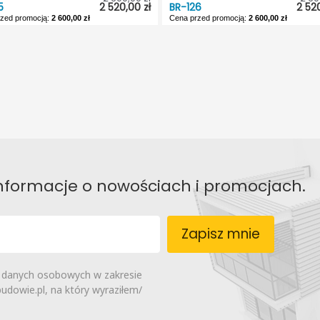
5
2 520,00 zł
BR-126
2 520
ie lustrzane:
Nie
zed promocją:
2 600,00 zł
Cena przed promocją:
2 600,00 zł
5
BR-126
pność:
5 dni roboczych
Dostępność:
5 dni rob
ojektu:
Letniskowy
Typ projektu:
Letn
:
Bez garażu
Garaż:
Bez 
Dwuspadowy
Dach:
Dwusp
ie lustrzane:
Nie
Odbicie lustrzane:
 informacje o nowościach i promocjach.
Zapisz mnie
 danych osobowych w zakresie
dowie.pl, na który wyraziłem/