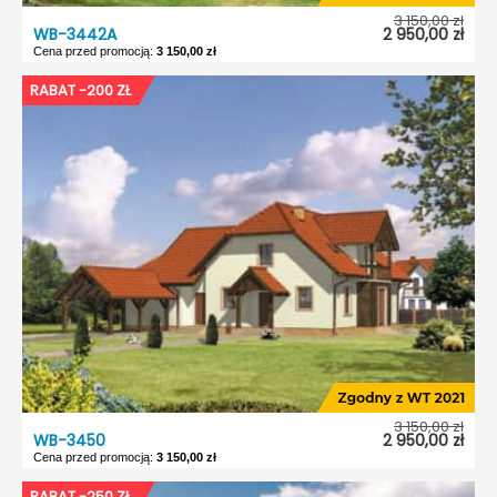
3 150,00 zł
WB-3442A
2 950,00 zł
Cena przed promocją:
3 150,00 zł
WB-3442A
RABAT -200 ZŁ
Dostępność:
5 dni roboczych
Typ projektu:
Wolnostojący
Garaż:
Bez garażu
Dach:
Dwuspadowy
Kąt nach. dachu:
37°
Odbicie lustrzane:
Tak
3 150,00 zł
WB-3450
2 950,00 zł
Cena przed promocją:
3 150,00 zł
WB-3450
RABAT -250 ZŁ