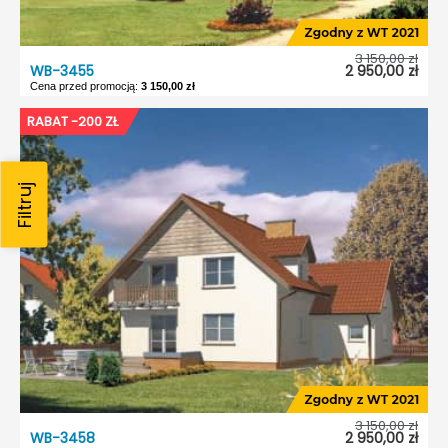
3 150,00 zł
WB-3455
2 950,00 zł
Cena przed promocją:
3 150,00 zł
WB-3455
RABAT -200 ZŁ
Dostępność:
5 dni roboczych
Typ projektu:
Wolnostojący
Garaż:
Bez garażu
Dach:
Czterospadowy
Kąt nach. dachu:
40°
Odbicie lustrzane:
Tak
3 150,00 zł
WB-3458
2 950,00 zł