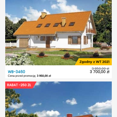
Typ projektu:
Wolnostojący
Garaż:
Bez garażu
Dach:
Dwuspadowy
Kąt nach. dachu:
40°
Odbicie lustrzane:
Tak
3 950,00 zł
WB-3460
3 700,00 zł
Cena przed promocją:
3 950,00 zł
WB-3460
RABAT -250 ZŁ
Dostępność:
5 dni roboczych
Typ projektu:
Wolnostojący
Garaż:
Bez garażu
Dach:
Dwuspadowy