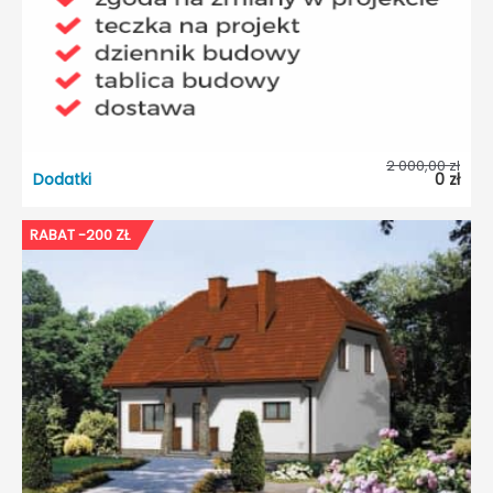
Odbicie lustrzane:
Tak
2 000,00 zł
Dodatki
0 zł
RABAT -200 ZŁ