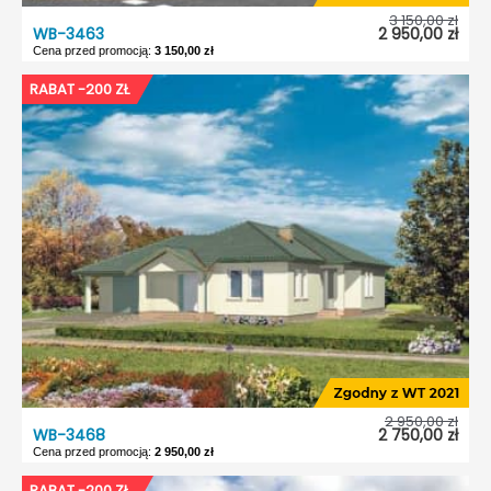
3 150,00 zł
WB-3463
2 950,00 zł
Cena przed promocją:
3 150,00 zł
WB-3463
RABAT -200 ZŁ
Dostępność:
5 dni roboczych
Typ projektu:
Wolnostojący
Garaż:
Bez garażu
Dach:
Dwuspadowy
Kąt nach. dachu:
42°
Odbicie lustrzane:
Tak
2 950,00 zł
WB-3468
2 750,00 zł
Cena przed promocją:
2 950,00 zł
WB-3468
RABAT -200 ZŁ