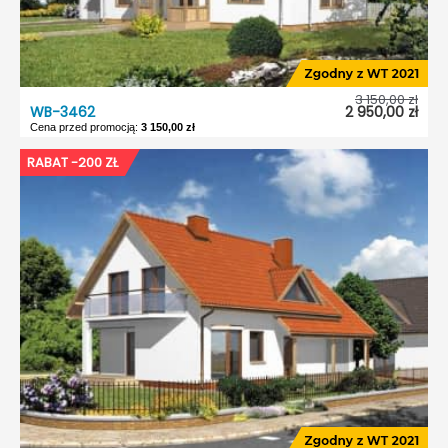
3 150,00 zł
WB-3462
2 950,00 zł
Cena przed promocją:
3 150,00 zł
WB-3462
RABAT -200 ZŁ
Dostępność:
5 dni roboczych
Typ projektu:
Wolnostojący
Garaż:
Bez garażu
Dach:
Dwuspadowy
Kąt nach. dachu:
30°
Odbicie lustrzane:
Tak