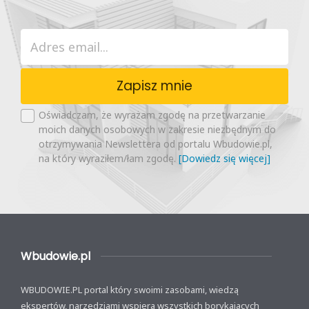
Zapisz mnie
Oświadczam, że wyrażam zgodę na przetwarzanie
moich danych osobowych w zakresie niezbędnym do
otrzymywania Newslettera od portalu Wbudowie.pl,
na który wyraziłem/łam zgodę.
[Dowiedz się więcej]
Wbudowie.pl
WBUDOWIE.PL portal który swoimi zasobami, wiedzą
ekspertów, narzędziami wspiera wszystkich borykających