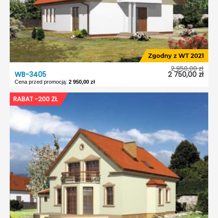
2 950,00 zł
WB-3405
2 750,00 zł
Cena przed promocją:
2 950,00 zł
WB-3405
RABAT -200 ZŁ
Dostępność:
5 dni roboczych
Typ projektu:
Wolnostojący
Garaż:
Bez garażu
Dach:
Dwuspadowy
Kąt nach. dachu:
38°
Odbicie lustrzane:
Tak