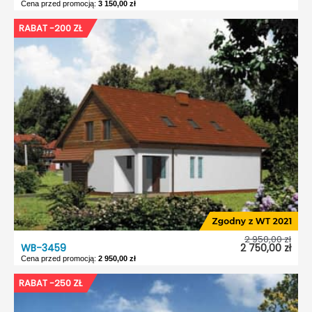
Cena przed promocją:
3 150,00 zł
WB-3458
RABAT -200 ZŁ
Dostępność:
5 dni roboczych
Typ projektu:
Wolnostojący
Garaż:
Bez garażu
Dach:
Dwuspadowy
Kąt nach. dachu:
40°
Odbicie lustrzane:
Tak
2 950,00 zł
WB-3459
2 750,00 zł
Cena przed promocją:
2 950,00 zł
WB-3459
RABAT -250 ZŁ
Dostępność:
5 dni roboczych