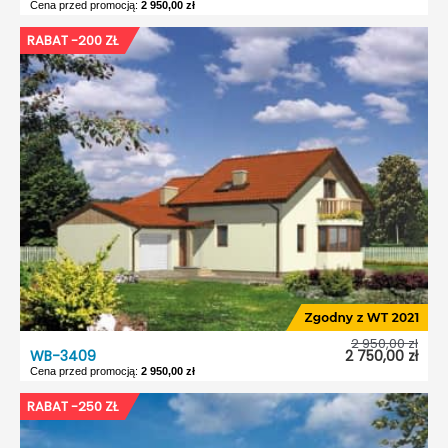
Cena przed promocją:
2 950,00 zł
WB-3407
RABAT -200 ZŁ
Dostępność:
5 dni roboczych
Typ projektu:
Wolnostojący
Garaż:
Bez garażu
Dach:
Dwuspadowy
Kąt nach. dachu:
29°
Odbicie lustrzane:
Tak
2 950,00 zł
WB-3409
2 750,00 zł
Cena przed promocją:
2 950,00 zł
WB-3409
RABAT -250 ZŁ
Dostępność:
5 dni roboczych