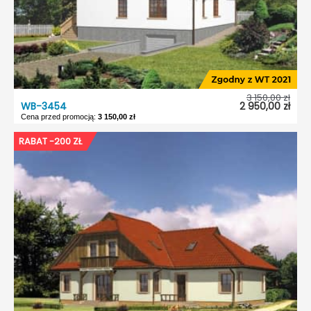
Odbicie lustrzane:
Tak
3 150,00 zł
WB-3454
2 950,00 zł
Cena przed promocją:
3 150,00 zł
WB-3454
RABAT -200 ZŁ
Dostępność:
5 dni roboczych
Typ projektu:
Wolnostojący
Garaż:
Bez garażu
Dach:
Dwuspadowy
Kąt nach. dachu:
42°
Odbicie lustrzane:
Tak