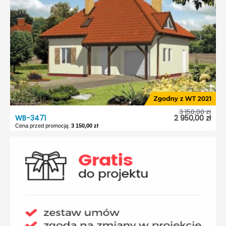
Garaż:
Bez garażu
Dach:
Czterospadowy
Kąt nach. dachu:
30°
Odbicie lustrzane:
Tak
3 150,00 zł
WB-3471
2 950,00 zł
Cena przed promocją:
3 150,00 zł
WB-3471
Dostępność:
5 dni roboczych
Typ projektu:
Wolnostojący
Garaż:
Bez garażu
Dach:
Czterospadowy
Kąt nach. dachu:
41°