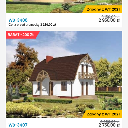
3 150,00 zł
WB-3406
2 950,00 zł
Cena przed promocją:
3 150,00 zł
WB-3406
RABAT -200 ZŁ
Dostępność:
5 dni roboczych
Typ projektu:
Wolnostojący
Garaż:
Bez garażu
Dach:
Dwuspadowy
Kąt nach. dachu:
39°
Odbicie lustrzane:
Tak
2 950,00 zł
WB-3407
2 750,00 zł