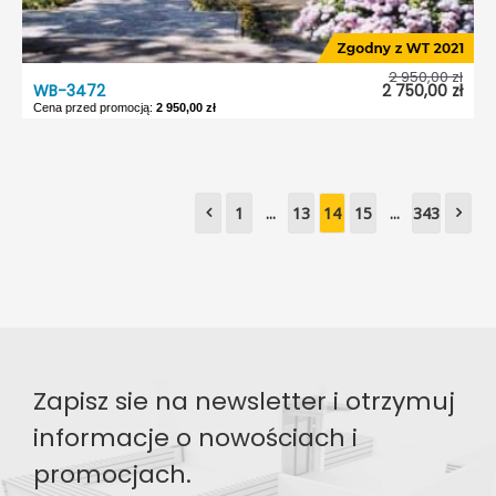
2 950,00 zł
WB-3472
2 750,00 zł
Cena przed promocją:
2 950,00 zł
WB-3472
Dostępność:
5 dni roboczych
Typ projektu:
1
...
13
14
15
Wolnostojący
...
343
Garaż:
Bez garażu
Dach:
Dwuspadowy
Kąt nach. dachu:
45°
Odbicie lustrzane:
Tak
Zapisz sie na newsletter i otrzymuj
informacje o nowościach i
promocjach.