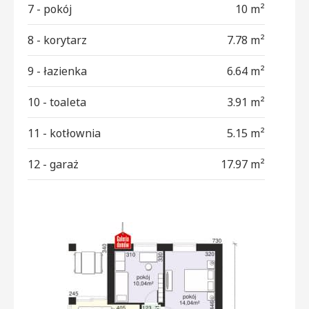
7 - pokój
10 m²
8 - korytarz
7.78 m²
9 - łazienka
6.64 m²
10 - toaleta
3.91 m²
11 - kotłownia
5.15 m²
12 - garaż
17.97 m²