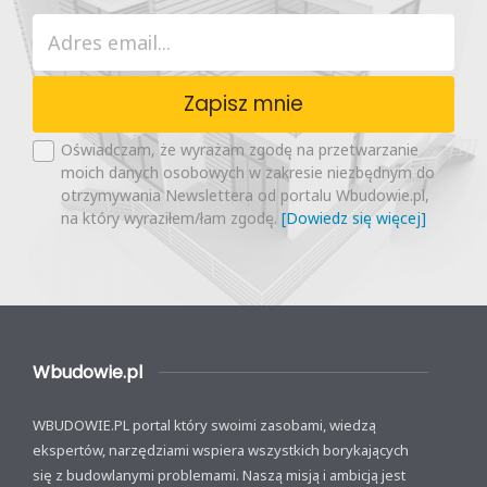
Zapisz mnie
Oświadczam, że wyrażam zgodę na przetwarzanie
moich danych osobowych w zakresie niezbędnym do
otrzymywania Newslettera od portalu Wbudowie.pl,
na który wyraziłem/łam zgodę.
[Dowiedz się więcej]
Wbudowie.pl
WBUDOWIE.PL portal który swoimi zasobami, wiedzą
ekspertów, narzędziami wspiera wszystkich borykających
się z budowlanymi problemami. Naszą misją i ambicją jest