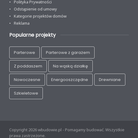
Polityka Prywatności
Odstąpienie od umowy
Kategorie projektów domów
Reklama
Popularne projekty
Parterowe
Parterowe z garażem
Z poddaszem
Na wąską działkę
Nowoczesne
Energooszczędne
Drewniane
Szkieletowe
Copyright 2026 wbudowie.pl - Pomagamy budować. Wszystkie
prawa zastrzeżone.