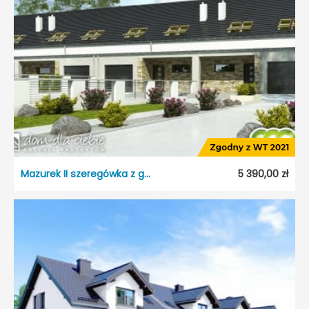
Typ projektu:
Szeregowiec
Garaż:
Bez garażu
Dach:
Dwuspadowy
Kąt nach. dachu:
40°
Odbicie lustrzane:
Tak
Mazurek II szeregówka z garażem
5 390,00 zł
Mazurek II szeregówka z garażem
Dostępność:
5 dni roboczych
Typ projektu:
Szeregowiec
Garaż:
Jednostanowiskowy
Dach:
Dwuspadowy
Kąt nach. dachu:
35°