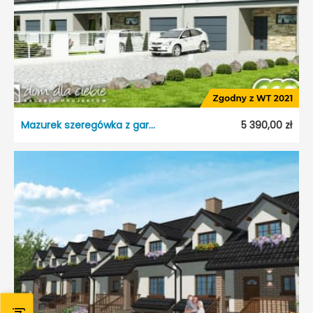
Dach:
Dwuspadowy
Kąt nach. dachu:
40°
Odbicie lustrzane:
Nie
Mazurek szeregówka z garażem
5 390,00 zł
Mazurek szeregówka z garażem
Dostępność:
5 dni roboczych
Typ projektu:
Szeregowiec
Garaż:
Jednostanowiskowy
Dach:
Dwuspadowy
Kąt nach. dachu:
35°
Odbicie lustrzane:
Tak