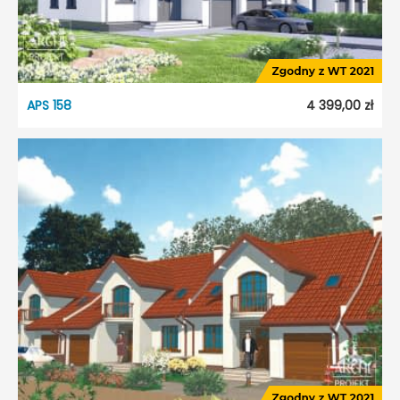
APS 158
4 399,00 zł
APS 158
Dostępność:
5 dni roboczych
Styl:
Tradycyjny
Typ projektu:
Szeregowiec
Garaż:
Jednostanowiskowy
Dach:
Wielospadowy
Kąt nach. dachu:
37°
Odbicie lustrzane:
Tak