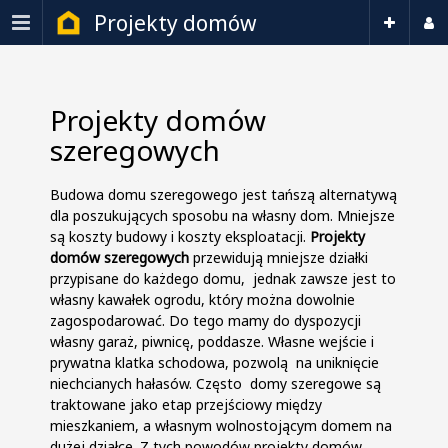
Projekty domów
Projekty domów
szeregowych
Budowa domu szeregowego jest tańszą alternatywą
dla poszukujących sposobu na własny dom. Mniejsze
są koszty budowy i koszty eksploatacji.
Projekty
domów szeregowych
przewidują mniejsze działki
przypisane do każdego domu, jednak zawsze jest to
własny kawałek ogrodu, który można dowolnie
zagospodarować. Do tego mamy do dyspozycji
własny garaż, piwnicę, poddasze. Własne wejście i
prywatna klatka schodowa, pozwolą na uniknięcie
niechcianych hałasów. Często domy szeregowe są
traktowane jako etap przejściowy między
mieszkaniem, a własnym wolnostojącym domem na
dużej działce. Z tych powodów projekty domów