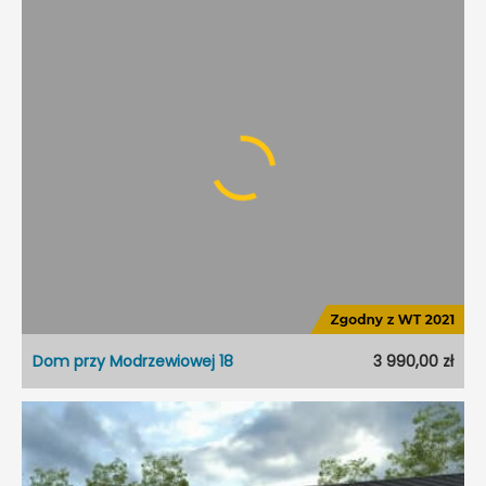
Dom przy Modrzewiowej 18
3 990,00 zł
Dom przy Modrzewiowej 18
Dostępność:
5 dni roboczych
Styl:
Nowoczesny