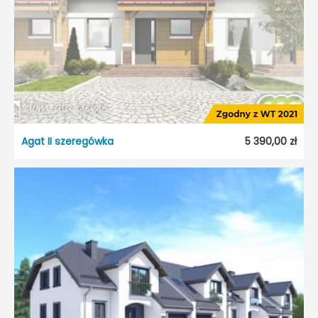
Dach:
Dwuspadowy
Kąt nach. dachu:
35°
Odbicie lustrzane:
Tak
Agat II szeregówka
5 390,00 zł
Agat II szeregówka
Dostępność:
5 dni roboczych
Typ projektu:
Szeregowiec
Garaż:
Bez garażu
Dach:
Dwuspadowy
Kąt nach. dachu:
35°
Odbicie lustrzane:
Tak