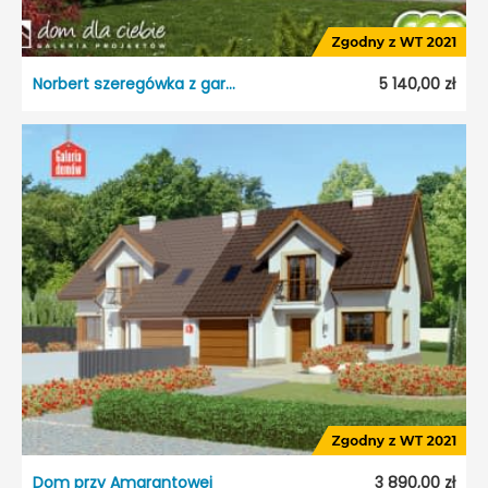
Norbert szeregówka z garażem
5 140,00 zł
Norbert szeregówka z garażem
Dostępność:
5 dni roboczych
Typ projektu:
Szeregowiec
Garaż:
Jednostanowiskowy
Dach:
Dwuspadowy
Kąt nach. dachu:
35°
Odbicie lustrzane:
Tak
Dom przy Amarantowej
3 890,00 zł