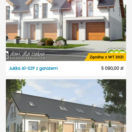
Dach:
Dwuspadowy
Kąt nach. dachu:
35°
Odbicie lustrzane:
Tak
Jukka A1-SZP z garażem
5 090,00 zł
Jukka A1-SZP z garażem
Dostępność:
5 dni roboczych
Typ projektu:
Szeregowiec
Garaż:
Jednostanowiskowy
Dach:
Dwuspadowy
Kąt nach. dachu:
35°