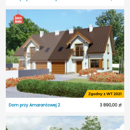
Dom przy Amarantowej
Dostępność:
5 dni roboczych
Styl:
Tradycyjny
Typ projektu:
Szeregowiec
Garaż:
Jednostanowiskowy
Dach:
Dwuspadowy
Kąt nach. dachu:
40°
Odbicie lustrzane:
Tak
Dom przy Amarantowej 2
3 890,00 zł
Dom przy Amarantowej 2
Dostępność:
5 dni roboczych