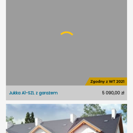
Dostępność:
koncepcja
Styl:
Nowoczesny
Typ projektu:
Szeregowiec
Garaż:
Dwustanowiskowy
Dach:
Dwuspadowy
Kąt nach. dachu:
20°
Odbicie lustrzane:
Tak
Jukka A1-SZL z garażem
5 090,00 zł
Jukka A1-SZL z garażem
Dostępność:
5 dni roboczych
Typ projektu:
Szeregowiec
Garaż:
Jednostanowiskowy