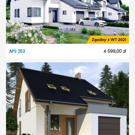
Odbicie lustrzane:
Tak
APS 253
4 599,00 zł
APS 253
Dostępność:
5 dni roboczych
Styl:
Tradycyjny
Typ projektu:
Szeregowiec
Garaż:
Jednostanowiskowy
Dach:
Wielospadowy
Kąt nach. dachu:
36°
Odbicie lustrzane:
Tak