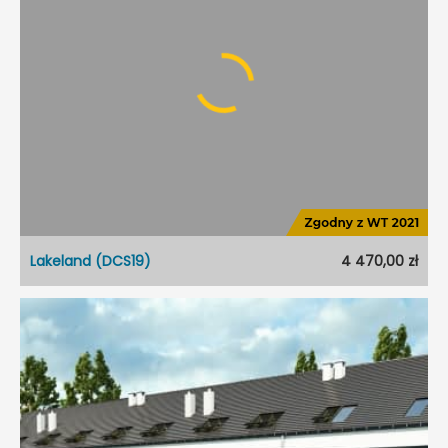
Typ projektu:
Szeregowiec
Garaż:
Jednostanowiskowy
Dach:
Płaski
Kąt nach. dachu:
1°
Odbicie lustrzane:
Nie
Lakeland (DCS19)
4 470,00 zł
Lakeland (DCS19)
Dostępność:
5 dni roboczych
Styl:
Nowoczesny
Typ projektu:
Szeregowiec
Garaż:
Jednostanowiskowy