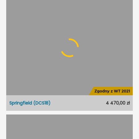
Edmonton (DCS15)
Dostępność:
5 dni roboczych
Styl:
Nowoczesny
Typ projektu:
Szeregowiec
Garaż:
Jednostanowiskowy
Dach:
Dwuspadowy
Kąt nach. dachu:
40°
Odbicie lustrzane:
Nie
Springfield (DCS18)
4 470,00 zł
Springfield (DCS18)
Dostępność:
5 dni roboczych
Styl:
Nowoczesny