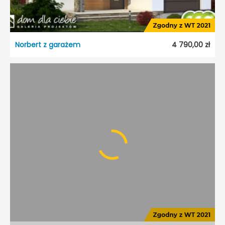
Norbert z garażem
4 790,00 zł
Norbert z garażem
Dostępność:
5 dni roboczych
Typ projektu:
Szeregowiec
Garaż:
Jednostanowiskowy
Dach:
Dwuspadowy
Kąt nach. dachu:
35°
Odbicie lustrzane:
Tak