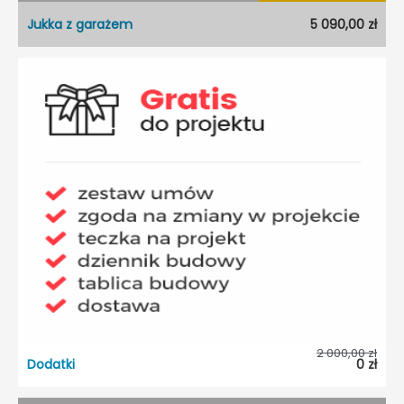
Jukka z garażem
5 090,00 zł
Jukka z garażem
Dostępność:
5 dni roboczych
Typ projektu:
Szeregowiec
Garaż:
Jednostanowiskowy
Dach:
Dwuspadowy
Kąt nach. dachu:
35°
Odbicie lustrzane:
Tak
2 000,00 zł
Dodatki
0 zł