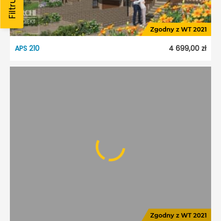
APS 210
4 699,00 zł
APS 210
Dostępność:
5 dni roboczych
Styl:
Tradycyjny
Typ projektu:
Szeregowiec
Garaż:
Dwustanowiskowy
Dach:
Wielospadowy
Kąt nach. dachu:
40°
Odbicie lustrzane:
Tak