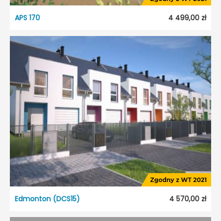
APS 170
4 499,00 zł
APS 170
Dostępność:
5 dni roboczych
Styl:
Tradycyjny
Typ projektu:
Szeregowiec
Garaż:
Jednostanowiskowy
Dach:
Wielospadowy
Kąt nach. dachu:
38°
Odbicie lustrzane:
Tak
Edmonton (DCS15)
4 570,00 zł