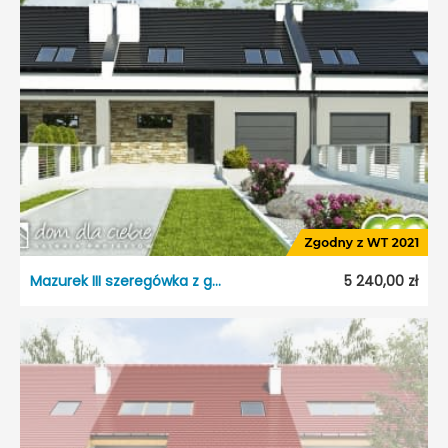
Styl:
Tradycyjny
Typ projektu:
Szeregowiec
Garaż:
Jednostanowiskowy
Dach:
Dwuspadowy
Kąt nach. dachu:
40°
Odbicie lustrzane:
Tak
Mazurek III szeregówka z garażem
5 240,00 zł
Mazurek III szeregówka z garażem
Dostępność:
5 dni roboczych
Typ projektu:
Szeregowiec
Garaż:
Jednostanowiskowy