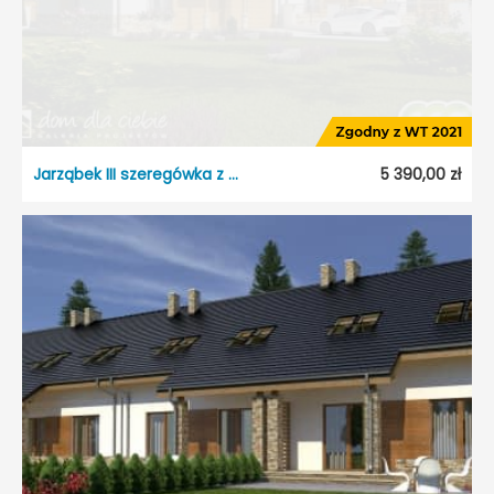
Jarząbek III szeregówka z garażem
5 390,00 zł
Jarząbek III szeregówka z garażem
Dostępność:
5 dni roboczych
Typ projektu:
Szeregowiec
Garaż:
Jednostanowiskowy
Dach:
Dwuspadowy
Kąt nach. dachu:
35°
Odbicie lustrzane:
Tak