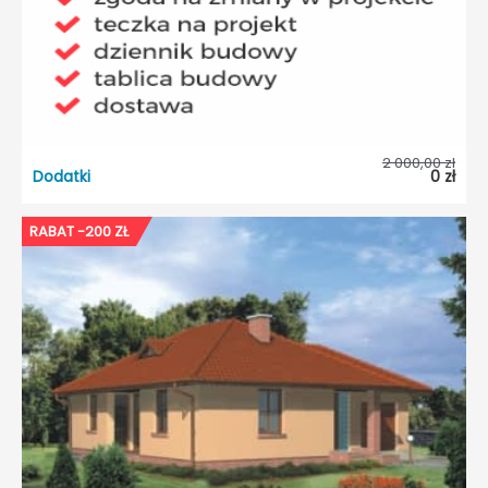
Odbicie lustrzane:
Tak
2 000,00 zł
Dodatki
0 zł
RABAT -200 ZŁ