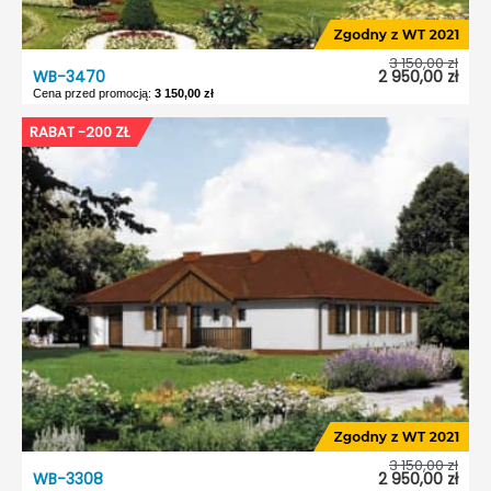
3 150,00 zł
WB-3470
2 950,00 zł
Cena przed promocją:
3 150,00 zł
WB-3470
RABAT -200 ZŁ
Dostępność:
5 dni roboczych
Typ projektu:
Wolnostojący
Garaż:
Bez garażu
Dach:
Czterospadowy
Kąt nach. dachu:
36°
Odbicie lustrzane:
Tak
3 150,00 zł
WB-3308
2 950,00 zł