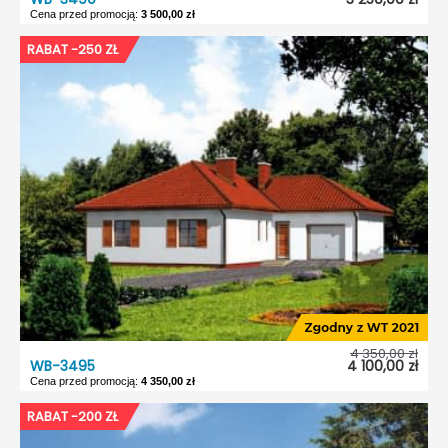
Cena przed promocją:
3 500,00 zł
WB-3490
RABAT -250 ZŁ
Dostępność:
5 dni roboczych
Typ projektu:
Wolnostojący
Garaż:
Bez garażu
Dach:
Czterospadowy
Kąt nach. dachu:
30°
Odbicie lustrzane:
Tak
4 350,00 zł
WB-3495
4 100,00 zł
Cena przed promocją:
4 350,00 zł
WB-3495
RABAT -200 ZŁ
Dostępność:
5 dni roboczych