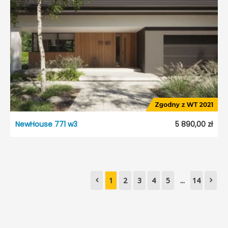
Garaż:
Bez garażu
Dach:
Czterospadowy
Kąt nach. dachu:
35°
Odbicie lustrzane:
Tak
NewHouse 771 w3
5 890,00 zł
NewHouse 771 w3
Dostępność:
5 dni roboczych
Styl:
1
2
3
4
5
Nowoczesny
...
14
Typ projektu:
Wolnostojący
Garaż:
Dwustanowiskowy
Dach:
Czterospadowy