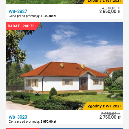
4 100,00 zł
WB-3927
3 850,00 zł
Cena przed promocją:
4 100,00 zł
WB-3927
RABAT -200 ZŁ
Dostępność:
5 dni roboczych
Typ projektu:
Wolnostojący
Garaż:
Bez garażu
Dach:
Czterospadowy
Kąt nach. dachu:
31°
Odbicie lustrzane:
Tak
2 950,00 zł
WB-3928
2 750,00 zł
Cena przed promocją:
2 950,00 zł