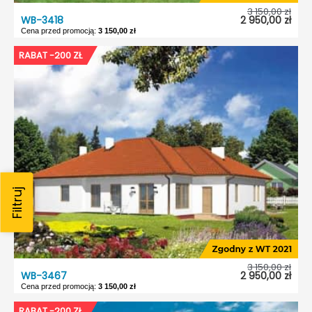
3 150,00 zł
WB-3418
2 950,00 zł
Cena przed promocją:
3 150,00 zł
WB-3418
RABAT -200 ZŁ
Dostępność:
5 dni roboczych
Typ projektu:
Wolnostojący
Garaż:
Bez garażu
Dach:
Czterospadowy
Kąt nach. dachu:
18°
Odbicie lustrzane:
Tak
3 150,00 zł
WB-3467
2 950,00 zł
Cena przed promocją:
3 150,00 zł
WB-3467
RABAT -200 ZŁ