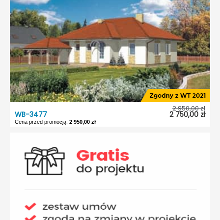
Garaż:
Bez garażu
Dach:
Czterospadowy
Kąt nach. dachu:
27°
Odbicie lustrzane:
Tak
2 950,00 zł
WB-3477
2 750,00 zł
Cena przed promocją:
2 950,00 zł
WB-3477
Dostępność:
5 dni roboczych
Typ projektu:
Wolnostojący
Garaż:
Bez garażu
Dach:
Czterospadowy
Kąt nach. dachu:
30°