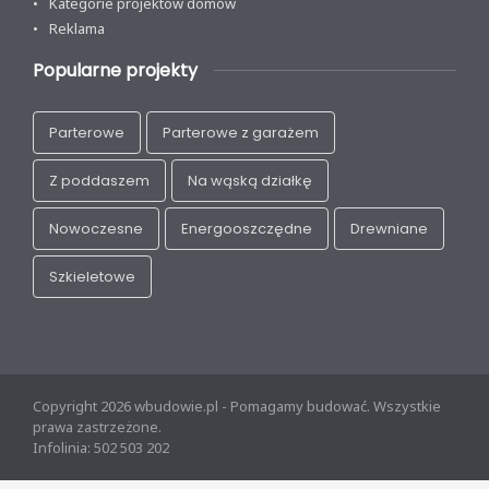
Kategorie projektów domów
Reklama
Popularne projekty
Parterowe
Parterowe z garażem
Z poddaszem
Na wąską działkę
Nowoczesne
Energooszczędne
Drewniane
Szkieletowe
Copyright 2026 wbudowie.pl - Pomagamy budować. Wszystkie
prawa zastrzeżone.
Infolinia: 502 503 202