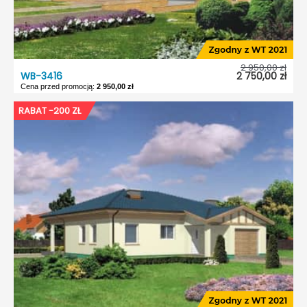
2 950,00 zł
WB-3416
2 750,00 zł
Cena przed promocją:
2 950,00 zł
WB-3416
RABAT -200 ZŁ
Dostępność:
5 dni roboczych
Typ projektu:
Wolnostojący
Garaż:
Bez garażu
Dach:
Czterospadowy
Kąt nach. dachu:
30°
Odbicie lustrzane:
Tak