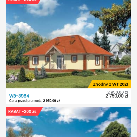
2 950,00 zł
WB-3984
2 750,00 zł
Cena przed promocją:
2 950,00 zł
WB-3984
RABAT -200 ZŁ
Dostępność:
5 dni roboczych
Typ projektu:
Wolnostojący